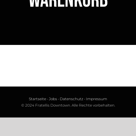
Warenkorb
Startseite
•
Jobs
•
Datenschutz
•
Impressum
© 2024 Fratellis Downtown. Alle Rechte vorbehalten.